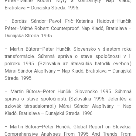
Péter–Máthé Róbert: Mýty a kontramýty. Nap Kiadó,
Bratislava – Dunajská Streda. 1995.
– Bordás Sándor–Pavol Frič–Katarína Haidová–Hunčík
Péter–Máthé Róbert: Counterproof. Nap Kiadó, Bratislava –
Dunajská Streda. 1995.
– Martin Bútora–Péter Hunčík: Slovensko v šiestom roku
transformácie. Súhrnná správa o stave spoločnosti v I.
polroku 1995. (Szlovákia az átalakulás hatodik évében.)
Márai Sándor Alapítvány – Nap Kiadó, Bratislava – Dunajská
Streda. 1995.
– Martin Bútora–Péter Hunčík: Slovensko 1995. Súhrnná
správa o stave spoločnosti. (Szlovákia 1995. Jelentés a
szlovák társadalomról.) Márai Sándor Alapítvány – Nap
Kiadó, Bratislava – Dunajská Streda. 1996.
– Martin Bútora–Péter Hunčík: Global Report on Slovakia.
Comprehensive Analyses From 1995 And Trends From