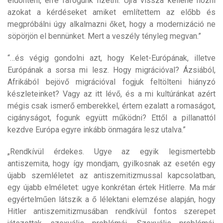
eldönteni, erre ráfogunk fizetni. Újra vissza kellene hozni
azokat a kérdéseket amiket említettem az előbb és
megpróbálni úgy alkalmazni őket, hogy a modernizáció ne
söpörjön el bennünket. Mert a veszély tényleg megvan.”
“…és végig gondolni azt, hogy Kelet-Európának, illetve
Európának a sorsa mi lesz. Hogy migrációval? Ázsiából,
Afrikából bejövő migrációval fogjuk feltölteni hiányzó
készleteinket? Vagy az itt lévő, és a mi kultúránkat azért
mégis csak ismerő emberekkel, értem ezalatt a romaságot,
cigányságot, fogunk együtt működni? Ettől a pillanattól
kezdve Európa egyre inkább önmagára lesz utalva.”
„Rendkívül érdekes. Ugye az egyik legismertebb
antiszemita, hogy így mondjam, gyilkosnak az esetén egy
újabb szemléletet az antiszemitizmussal kapcsolatban,
egy újabb elméletet: ugye konkrétan értek Hitlerre. Ma már
egyértelműen látszik a ő lélektani elemzése alapján, hogy
Hitler antiszemitizmusában rendkívül fontos szerepet