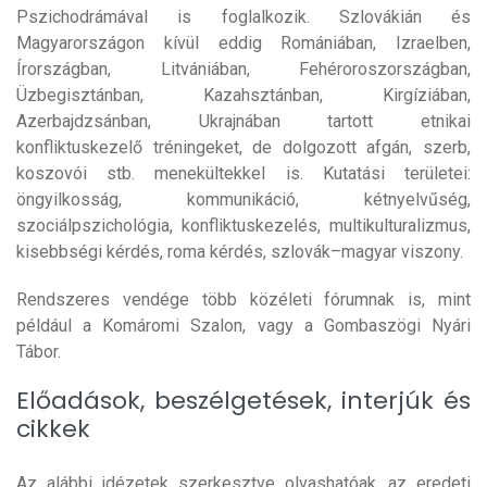
Pszichodrámával is foglalkozik. Szlovákián és
Magyarországon kívül eddig Romániában, Izraelben,
Írországban, Litvániában, Fehéroroszországban,
Üzbegisztánban, Kazahsztánban, Kirgíziában,
Azerbajdzsánban, Ukrajnában tartott etnikai
konfliktuskezelő tréningeket, de dolgozott afgán, szerb,
koszovói stb. menekültekkel is. Kutatási területei:
öngyilkosság, kommunikáció, kétnyelvűség,
szociálpszichológia, konfliktuskezelés, multikulturalizmus,
kisebbségi kérdés, roma kérdés, szlovák–magyar viszony.
Rendszeres vendége több közéleti fórumnak is, mint
például a Komáromi Szalon, vagy a Gombaszögi Nyári
Tábor.
Előadások, beszélgetések, interjúk és
cikkek
Az alábbi idézetek szerkesztve olvashatóak, az eredeti