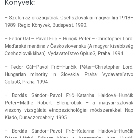
Könyvek:
– Szélén az országútnak. Csehszlovákiai magyar líra 1918–
1989. Regio Könyvek, Budapest. 1990.
– Fedor Gál – Pavol Frič – Hunčík Péter – Christopher Lord:
Maďarská menšina v Československu (A magyar kisebbség
Csehszlovákiában). Vydavateľstvo GplusG, Praha. 1994.
– Fedor Gál–Pavol Frič–Hunčík Péter–Christopher Lord:
Hungarian minority in Slovakia. Praha: Vydavateľstvo
GplusG, Praha. 1994.
– Bordás Sándor–Pavol Frič–Katarína Haidová–Hunčík
Péter–Máthé Róbert: Ellenpróbák – a magyar-szlovák
viszony vizsgálata etnopszichológiai módszerekkel. Nap
Kiadó, Dunaszerdahely. 1995.
– Bordás Sándor–Pavol Frič–Katarína Haidová–Hunčík