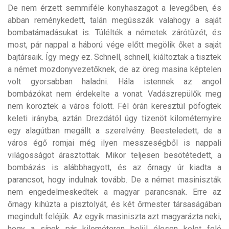
De nem érzett semmiféle konyhaszagot a levegőben, és
abban reménykedett, talán megússzák valahogy a saját
bombatámadásukat is. Túlélték a németek zárótüzét, és
most, pár nappal a háború vége előtt megölik őket a saját
bajtársaik. Így megy ez. Schnell, schnell, kiáltoztak a tisztek
a német mozdonyvezetőknek, de az öreg masina képtelen
volt gyorsabban haladni. Hála istennek az angol
bombázókat nem érdekelte a vonat. Vadászrepülők meg
nem köröztek a város fölött. Fél órán keresztül pöfögtek
keleti irányba, aztán Drezdától úgy tizenöt kilométernyire
egy alagútban megállt a szerelvény. Beesteledett, de a
város égő romjai még ilyen messzeségből is nappali
világosságot árasztottak. Mikor teljesen besötétedett, a
bombázás is alábbhagyott, és az őrnagy úr kiadta a
parancsot, hogy indulnak tovább. De a német masiniszták
nem engedelmeskedtek a magyar parancsnak. Erre az
őrnagy kihúzta a pisztolyát, és két őrmester társaságában
megindult feléjük. Az egyik masiniszta azt magyarázta neki,
hogy a sínek pár kilométeren belül élesen kelet felé