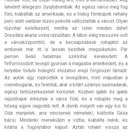
lehetett lélegezni. Gyújtóbombák. Az egész város meg fog
főni, kiabálták az amerikaiak, és a hideg fémkúpok néhány
perc alatt valóban tüzes pokollá változtatták a várost. Olyan
tűzvihar keletkezett, mintha az Isten minden dühét
Drezdára akarta volna rázúdítani. A tábor elég messzire volt
a városközponttól, de a becsapódások robajától az
emberek már itt is lassan kezdtek megsüketülni. Pár
percen belül hatalmas szélvihar kerekedett. A
felforrósodott levegő gyorsan a magasba emelkedett, és a
helyébe tóduló hidegtől irtózatos erejű forgószél támadt.
Az autók úgy röpködtek a levegőben, mint májusban a
cserebogarak, és felettük, akár a kitárt szárnyú sasmadarak,
egész tetőszerkezetek köröztek. Közben újabb és újabb
repülőrajok érkeztek a város fölé, és a robajlás meg a
hőség egyre nagyobb lett. A domb mögött van egy kis tó.
Oda menjetek, arra nincsenek németek!, kiáltotta Géza
bácsi. Mindenki meneküljön a vízbe, kiabálta nekik, és
kitárta a fogolytábor kapuit. Aztán rohant vissza az