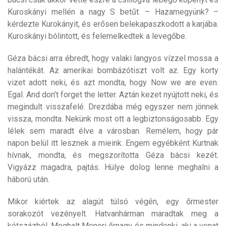
Kuroskányi mellén a nagy S betűt. – Hazamegyünk? –
kérdezte Kurokányit, és erősen belekapaszkodott a karjába.
Kuroskányi bólintott, és felemelkedtek a levegőbe.
Géza bácsi arra ébredt, hogy valaki langyos vízzel mossa a
halántékát. Az amerikai bombázótiszt volt az. Egy korty
vizet adott neki, és azt mondta, hogy Now we are even.
Egal. And don’t forget the letter. Aztán kezet nyújtott neki, és
megindult visszafelé. Drezdába még egyszer nem jönnek
vissza, mondta. Nekünk most ott a legbiztonságosabb. Egy
lélek sem maradt élve a városban. Remélem, hogy pár
napon belül itt lesznek a mieink. Engem egyébként Kurtnak
hívnak, mondta, és megszorította Géza bácsi kezét.
Vigyázz magadra, pajtás. Hülye dolog lenne meghalni a
háború után.
Mikor kiértek az alagút túlsó végén, egy őrmester
sorakozót vezényelt. Hatvanhárman maradtak meg a
kétszázból. Meghalt Monori őrnagy és mindenki, aki a vonat