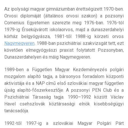
Az ipolysági magyar gimnáziumban érettségizett 1970-ben.
Orvosi diplomáját (általános orvosi szakon) a pozsonyi
Comenius Egyetemen szerezte meg 1976-ban. 1976-tól
1979-ig Érsekújvárott iskolaorvos, majd a dunaszerdahelyi
kórház belgyógyásza, 1981-től 1988-ig körzeti orvos
Nagymegyeren
. 1988-ban pszichiátriai szakvizsgát tett, ezt
követően elmegyógyászi praxist folytatott Pozsonyban,
Dunaszerdahelyen és máig Nagymegyeren.
1989-ben a Független Magyar Kezdeményezés polgári
mozgalom alapító tagja, a bársonyos forradalom központi
aktivistája és a NAP című első szlovákiai magyar független
újság alapító-főszerkesztője. A pozsonyi PEN Club és a
Pszichiátriai Társaság tagja. 1990–1992 között Václav
Havel csehszlovák köztársasági elnök kisebbségügyi
tanácsadója.
1992-től 1997-ig a szlovákiai Magyar Polgári Párt