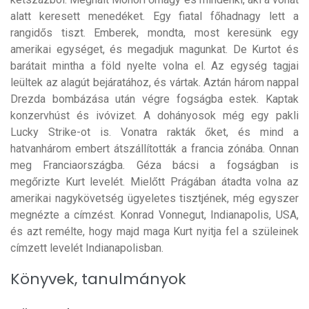
alatt keresett menedéket. Egy fiatal főhadnagy lett a
rangidős tiszt. Emberek, mondta, most keresünk egy
amerikai egységet, és megadjuk magunkat. De Kurtot és
barátait mintha a föld nyelte volna el. Az egység tagjai
leültek az alagút bejáratához, és vártak. Aztán három nappal
Drezda bombázása után végre fogságba estek. Kaptak
konzervhúst és ivóvizet. A dohányosok még egy pakli
Lucky Strike-ot is. Vonatra rakták őket, és mind a
hatvanhárom embert átszállították a francia zónába. Onnan
meg Franciaországba. Géza bácsi a fogságban is
megőrizte Kurt levelét. Mielőtt Prágában átadta volna az
amerikai nagykövetség ügyeletes tisztjének, még egyszer
megnézte a címzést. Konrad Vonnegut, Indianapolis, USA,
és azt remélte, hogy majd maga Kurt nyitja fel a szüleinek
címzett levelét Indianapolisban.
Könyvek, tanulmányok