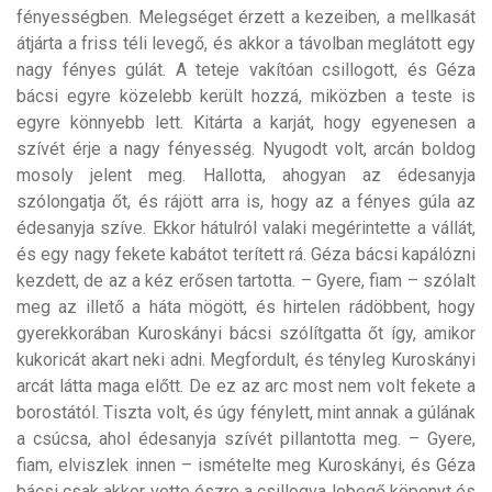
fényességben. Melegséget érzett a kezeiben, a mellkasát
átjárta a friss téli levegő, és akkor a távolban meglátott egy
nagy fényes gúlát. A teteje vakítóan csillogott, és Géza
bácsi egyre közelebb került hozzá, miközben a teste is
egyre könnyebb lett. Kitárta a karját, hogy egyenesen a
szívét érje a nagy fényesség. Nyugodt volt, arcán boldog
mosoly jelent meg. Hallotta, ahogyan az édesanyja
szólongatja őt, és rájött arra is, hogy az a fényes gúla az
édesanyja szíve. Ekkor hátulról valaki megérintette a vállát,
és egy nagy fekete kabátot terített rá. Géza bácsi kapálózni
kezdett, de az a kéz erősen tartotta. – Gyere, fiam – szólalt
meg az illető a háta mögött, és hirtelen rádöbbent, hogy
gyerekkorában Kuroskányi bácsi szólítgatta őt így, amikor
kukoricát akart neki adni. Megfordult, és tényleg Kuroskányi
arcát látta maga előtt. De ez az arc most nem volt fekete a
borostától. Tiszta volt, és úgy fénylett, mint annak a gúlának
a csúcsa, ahol édesanyja szívét pillantotta meg. – Gyere,
fiam, elviszlek innen – ismételte meg Kuroskányi, és Géza
bácsi csak akkor vette észre a csillogva lebegő köpenyt és