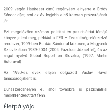
2009 végén Határeset című regényéért elnyerte a Bródy
Sándor-díjat, ami az év legjobb első kötetes prózaírójának
jár .
Ezt megelőzően számos politikai és pszichiátriai témájú
könyve jelent meg, például a FER – Feszültség-előrejelző
rendszer, 1999-ben Bordás Sándorral közösen, a Magyarok
Szlovákiában 1989-2004 (2004, Fazekas Józseffel), és az
angol nyelvű Global Report on Slovakia, (1997, Martin
Butoraval)
Az 1990-es évek elején dolgozott Václav Havel
tanácsadójaként is.
Dunaszerdahelyen él, ahol továbbra is pszichiátriai
magánrendelőt tart fenn.
Életpályája