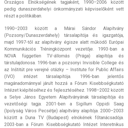
Országos Elnökségének tagjaként, 1990–2006 között
pedig dunaszerdahelyi önkormányzati képviselőként vett
részt a politikában.
1990–2003 között a Márai Sándor Alapítvány
(Pozsony/Dunaszerdahely) társalapítója és igazgatója,
majd 1997-től az alapítvány égisze alatt működő Európai
Kommunikációs Tréningközpont vezetője. 1993-ban a
NOVA független TV-állomás (Prága) alapítója és
társtulajdonosa. 1996-ban a pozsonyi Invisible College és
az Inštitút pre verejné otázky – Institute for Public Affairs
(IVO) intézet társalapítója. 1996-ban jelentős
magánadománnyal járult hozzá a Fórum Kisebbségkutató
Intézet kiépítéséhez és fejlesztéséhez. 1998–2002 között
a Selye János Egyetem Alapítványának társalapítója és
vezetőségi tagja. 2001-ben a Sigillum Oppidi Saag
(Ipolyság Város Pecsétje) alapítvány alapítója. 2000–2003
között a Duna TV (Budapest) elnökének főtanácsadója.
2003-ban a Fórum Kisebbségkutató Intézet Interetnikus