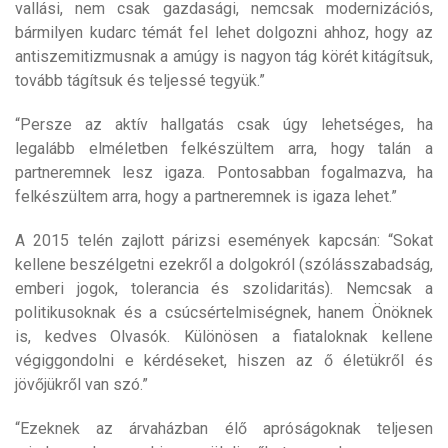
vallási, nem csak gazdasági, nemcsak modernizációs,
bármilyen kudarc témát fel lehet dolgozni ahhoz, hogy az
antiszemitizmusnak a amúgy is nagyon tág körét kitágítsuk,
tovább tágítsuk és teljessé tegyük.”
“Persze az aktív hallgatás csak úgy lehetséges, ha
legalább elméletben felkészültem arra, hogy talán a
partneremnek lesz igaza. Pontosabban fogalmazva, ha
felkészültem arra, hogy a partneremnek is igaza lehet.”
A 2015 telén zajlott párizsi események kapcsán: “Sokat
kellene beszélgetni ezekről a dolgokról (szólásszabadság,
emberi jogok, tolerancia és szolidaritás). Nemcsak a
politikusoknak és a csúcsértelmiségnek, hanem Önöknek
is, kedves Olvasók. Különösen a fiataloknak kellene
végiggondolni e kérdéseket, hiszen az ő életükről és
jövőjükről van szó.”
“Ezeknek az árvaházban élő apróságoknak teljesen