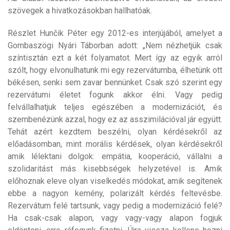
szövegek a hivatkozásokban hallhatóak.
Részlet Hunčik Péter egy 2012-es interjújából, amelyet a
Gombaszögi Nyári Táborban adott: „Nem nézhetjük csak
színtisztán ezt a két folyamatot. Mert így az egyik arról
szólt, hogy elvonulhatunk mi egy rezervátumba, élhetünk ott
békésen, senki sem zavar bennünket. Csak szó szerint egy
rezervátumi életet fogunk akkor élni. Vagy pedig
felvállalhatjuk teljes egészében a modernizációt, és
szembenézünk azzal, hogy ez az asszimilációval jár együtt.
Tehát azért kezdtem beszélni, olyan kérdésekről az
előadásomban, mint morális kérdések, olyan kérdésekről
amik lélektani dolgok: empátia, kooperáció, vállalni a
szolidaritást más kisebbségek helyzetével is. Amik
előhoznak eleve olyan viselkedés módokat, amik segítenek
ebbe a nagyon kemény, polarizált kérdés feltevésbe.
Rezervátum felé tartsunk, vagy pedig a modernizáció felé?
Ha csak-csak alapon, vagy vagy-vagy alapon fogjuk