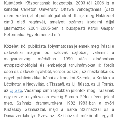
Kutatások Központjának igazgatója. 2003-tól 2006-ig a
kanadai Carleton University Ottawa vendégtanára (őszi
szemeszter), ahol politológiát oktat. Itt írja meg Határeset
című első regényét, amelyet számos irodalmi díjjal
jutalmaztak. 2004–2005-ben a budapesti Károli Gáspár
Református Egyetemen ad elő.
Közéleti író, publicista, folyamatosan jelennek meg írásai a
szlovákiai magyar és szlovák sajtóban, valamint a
magyarországi médiában. 1990 után elsősorban
etnopszichológiai és emberjogi tanulmányokat ír, fordít
cseh és szlovák nyelvből, versei, esszéi, színházkritikái és
egyéb publicisztikai írásai az Irodalmi Szemle, a Kortárs, a
Látóhatár, a Nagyvilág, a Tiszatáj, az Új Ifjúság, az Új Forrás,
az
Új Szó
, Vasárnap című lapokban jelentek meg. Írásainak
egy része a nyolcvanas évekig Somos Péter néven jelent
meg. Színházi dramaturgként 1982–1983-ban a győri
Kisfaludy Színházzal, majd a Bárka Színházzal és a
Dunaszerdahelyi Szevasz Színházzal működött együtt.