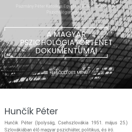
Tartalomhoz
Pázmány Péter Katolikus Egyetem-BTK-Pszichológia-
Pszichológiatörténet
A MAGYAR
PSZICHOLÓGIATÖRTÉNET
DOKUMENTUMAI
ELSŐDLEGES MENÜ
Hunčík Péter
Hunčik Péter (Ipolyság, Csehszlovákia 1951. május 25.)
Szlovákiában élő magyar pszichiáter, politikus, és író.