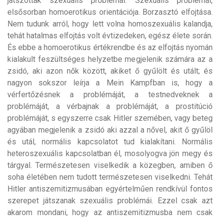
játszottak szexuális problémái. Szexuális problémái,
elsősorban homoerotikus orientációja. Borzasztó elfojtása.
Nem tudunk arról, hogy lett volna homoszexuális kalandja,
tehát hatalmas elfojtás volt évtizedeken, egész élete során.
És ebbe a homoerotikus értékrendbe és az elfojtás nyomán
kialakult feszültséges helyzetbe megjelenik számára az a
zsidó, aki azon nők között, akiket ő gyűlölt és utált; és
nagyon sokszor leírja a Mein Kampfban is, hogy a
vérfertőzésnek a problémáját, a testnedveknek a
problémáját, a vérbajnak a problémáját, a prostitúció
problémáját, s egyszerre csak Hitler szemében, vagy beteg
agyában megjelenik a zsidó aki azzal a nővel, akit ő gyűlöl
és utál, normális kapcsolatot tud kialakítani. Normális
heteroszexuális kapcsolatban él, mosolyogva jön megy és
tárgyal. Természetesen viselkedik a közegben, amiben ő
soha életében nem tudott természetesen viselkedni. Tehát
Hitler antiszemitizmusában egyértelműen rendkívül fontos
szerepet játszanak szexuális problémái. Ezzel csak azt
akarom mondani, hogy az antiszemitizmusba nem csak