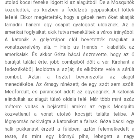
utolsó kocsi feneke lógott ki az alagútból. De a Mosquitók
közeledtek, és közben a fedélzeti géppuskából lőttek
lefelé. Ekkor megértették, hogy a gépek nem őket akarják
támadni, hanem egy csapat gyalogost üldöznek. Az ő
amerikai foglyaikat, akik futva menekültek a város irányából.
A katonák a golyózápor elől bevetették magukat a
vonatszerelvény alá. – Help us friends – kiabálták az
amerikaiak. És akkor Géza bácsi észrevette, hogy az ő
barátját találat érte, jobb combjából dőlt a vér. Kirohant a
fedezékéből, leoldotta a szíját, és elkötötte vele a sérült
combot. Aztán a tisztet bevonszolta az alagút
menedékébe. Az őrnagy ránézett, de egy szót sem szólt.
Megfordult, és parancsot adott az egységnek. A katonák
elindultak az alagút túlsó oldala felé. Már több mint száz
méterre voltak a bejárattól, amikor az egyik Mosquito
közvetlenül a vonat utolsó kocsiját találta telibe. A
légnyomás nekivágta a katonákat a falnak. Géza bácsi egy
halk pukkanást érzett a fülében, aztán felemelkedett a
teste, és mint egy könnyű pihe, lebegett a nagy