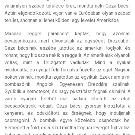
Másnap reggel parancsot kaptak, hogy azonnali
bevagonírozás, mert elvontatják az egységet Drezdából.
Géza bácsinak eszébe jutottak az amerikai foglyok, és
rohant, hogy kiossza nekik a reggelit. Az amerikaiak olyanok
voltak, mint a felizgatott vadludak. Mind a nyakát
nyújtogatta, és nyugat felé fordulva figyelte az eget. Nagyon
sokan vannak, mondta izgatottan az egyikük. Ezek nem a mi
bombázóink. Angolok. Egyenesen Drezdára szállnak.
Gyűlölik a németeket, és nagy pusztítást fognak csinálni. A
város nyugati feléből már hallani lehetett az első
becsapódások robaját. Géza bácsi gyorsan kiosztotta a
kenyeret, és odakiáltott az őrségnek, hogy induljanak
csomagolni. A bombák egyre közelebb csapódtak be.
Remegett a föld, és a szél mintha trópusi levegőt fújt volna.
Február volt, de olyan meleg lett, mint a kemencében. Alig