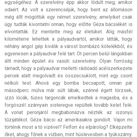
egységéhez. A szerelvény épp akkor lódult meg, amikor
odaért. Az volt a szerencséjük, hogy bent az állomáson
még állt mögöttük egy német szerelvény, amelyiket csak
úgy tudták kivontatni onnan, hogy előtte Géza bácsiékét is
elvontatták. Ez mentette meg az életüket. Alig másfél
kilométerre lehettek a pályaudvartól, amikor látták, hogy
néhány angol gép kiválik a várost bombázó kötelékből, és
egyenesen a pályaudvar felé tart. Öt percen belül lángokban
állt minden épület és vasúti szerelvény. Olyan forróság
támadt, hogy a pályaudvar melletti rádióadó acélszerkezete
percek alatt megolvadt és összecsuklott, mint egy csont
nélküli test. Ahová egy bomba becsapott, onnan pár
másodperc múlva már sült lábak, szénné égett törzsek,
izzó lócák, tüzes targoncák emelkedtek a magasba, és a
forgószél szárnyain sisteregve repültek tovább kelet felé.
A vonat peronjáról megbabonázva nézték az iszonyú
tűzijátékot. Géza bácsi az amerikaiakra gondolt. Vajon mi
történik most a tó vizével? Felforr és elpárolog? Elképzelte
őket, ahogy főnek a vízben, mint húslevesben a tyúkszárny.