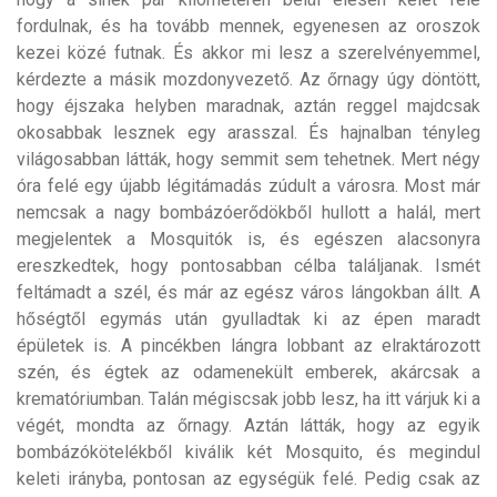
fordulnak, és ha tovább mennek, egyenesen az oroszok
kezei közé futnak. És akkor mi lesz a szerelvényemmel,
kérdezte a másik mozdonyvezető. Az őrnagy úgy döntött,
hogy éjszaka helyben maradnak, aztán reggel majdcsak
okosabbak lesznek egy arasszal. És hajnalban tényleg
világosabban látták, hogy semmit sem tehetnek. Mert négy
óra felé egy újabb légitámadás zúdult a városra. Most már
nemcsak a nagy bombázóerődökből hullott a halál, mert
megjelentek a Mosquitók is, és egészen alacsonyra
ereszkedtek, hogy pontosabban célba találjanak. Ismét
feltámadt a szél, és már az egész város lángokban állt. A
hőségtől egymás után gyulladtak ki az épen maradt
épületek is. A pincékben lángra lobbant az elraktározott
szén, és égtek az odamenekült emberek, akárcsak a
krematóriumban. Talán mégiscsak jobb lesz, ha itt várjuk ki a
végét, mondta az őrnagy. Aztán látták, hogy az egyik
bombázókötelékből kiválik két Mosquito, és megindul
keleti irányba, pontosan az egységük felé. Pedig csak az